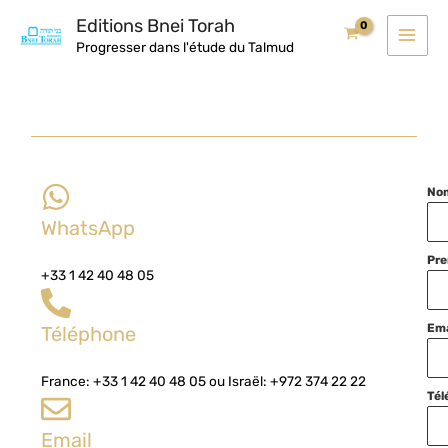
Aller
MAI
Editions Bnei Torah
au
Progresser dans l'étude du Talmud
MEN
contenu
No
WhatsApp
Pr
+33 1 42 40 48 05
Ema
Téléphone
France: +33 1 42 40 48 05 ou Israël: +972 374 22 22
Tél
Email