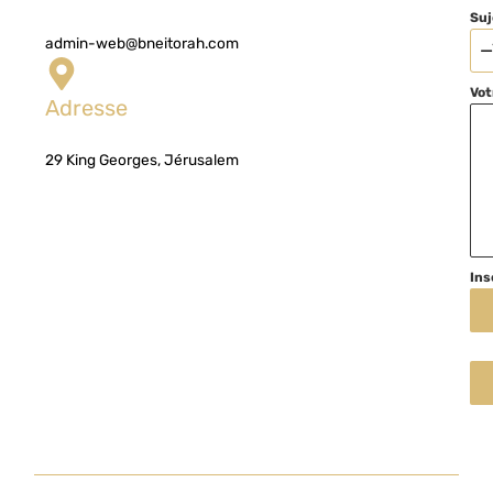
Suj
admin-web@bneitorah.com
—
Vo
Adresse
29 King Georges, Jérusalem
Ins